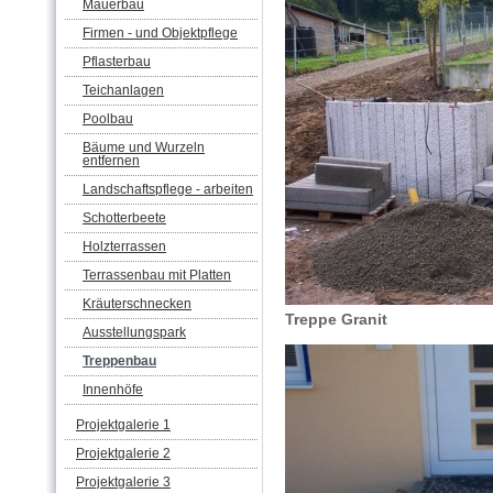
Mauerbau
Firmen - und Objektpflege
Pflasterbau
Teichanlagen
Poolbau
Bäume und Wurzeln
entfernen
Landschaftspflege - arbeiten
Schotterbeete
Holzterrassen
Terrassenbau mit Platten
Kräuterschnecken
Treppe Granit
Ausstellungspark
Treppenbau
Innenhöfe
Projektgalerie 1
Projektgalerie 2
Projektgalerie 3