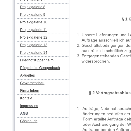
Projektgalerie 8
Projektgalerie 9
§ 1 
Projektgalerie 10
Projektgalerie 11
1. Unsere Lieferungen und Le
Projektgalerie 12
Aufträge ausschließlich au
Projektgalerie 13
2. Geschäftsbedingungen des 
ausdrücklich schriftlich zug
Projektgalerie 14
3. Entgegenstehenden Geschä
Friedhof Kippenheim
widersprochen.
Pflegeheim Gengenbach
Aktuelles
Gewerbeschau
Firma Intern
§ 2 Vertragsabschlu
Kontakt
Impressum
1. Aufträge, Nebenabsprache
AGB
änderungen bedürfen der Sch
Form erteilte Aufträge gel
Gästebuch
oder Aushändigung der Ware
Auftraggeber den Auftrag an