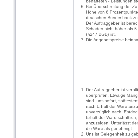
behafteten - Leistungen ste
6. Bei Überschreitung der Zahl
Höhe von 8 Prozentpunkte ü
deutschen Bundesbank zu 
Der Auftraggeber ist berech
Schaden nicht höher als 5 
(§247 BGB) ist.
7. Die Angebotspreise beinhalt
1. Der Auftraggeber ist verpfl
überprüfen. Etwaige Mängel h
sind uns sofort, spätestens
nach Erhalt der Ware anzuz
unverzüglich nach Entdeck
Erhalt der Ware schriftlich,
anzuzeigen. Unterlässt der A
die Ware als genehmigt.
2. Uns ist Gelegenheit zu ge