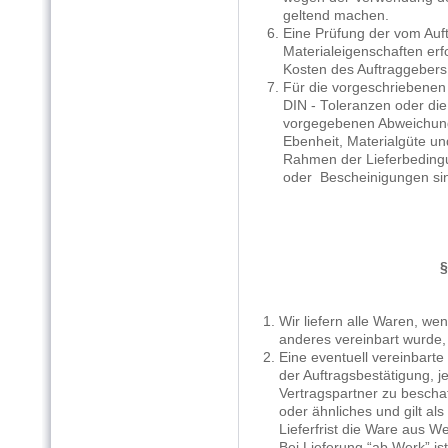
geltend machen.
6. Eine Prüfung der vom Au
Materialeigenschaften erfol
Kosten des Auftraggebers
7. Für die vorgeschriebenen
DIN - Toleranzen oder die j
vorgegebenen Abweichungen
Ebenheit, Materialgüte und 
Rahmen der Lieferbedingung
oder Bescheinigungen sind 
§
1. Wir liefern alle Waren, wen
anderes vereinbart wurde, f
2. Eine eventuell vereinbarte 
der Auftragsbestätigung, je
Vertragspartner zu beschaf
oder ähnliches und gilt als
Lieferfrist die Ware aus Wer
Bei Lieferung “ab Werk” ist