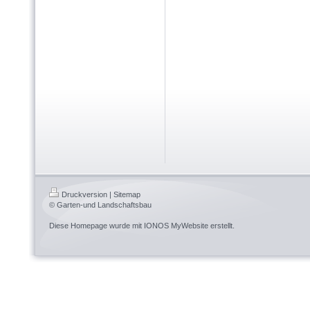
Druckversion
|
Sitemap
© Garten-und Landschaftsbau
Diese Homepage wurde mit
IONOS MyWebsite
erstellt.