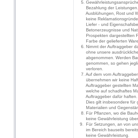
5. Gewährleistungsansprüche 
Bezahlung der Leistungen. 
Ausblühungen, Rost und Wit
keine Reklamationsgründe. H
Liefer - und Eigenschafsbed
Betonerzeugnisse und Naturs
Prospekten dargestellten Fa
Farbe der gelieferten Ware
6. Nimmt der Auftraggeber d
ohne unsere ausdrückliche F
abgenommen. Werden Bauwerk
genommen, so gehen jeglic
verloren.
7. Auf dem vom Auftraggeber 
übernehmen wir keine Haftu
Auftraggeber gestellten Mat
welche auf schadhaftes Mate
Auftraggeber dafür haften.
Dies gilt insbesondere für 
Materialien und Gegenstä
8. Für Pflanzen, wo die Bauhe
keine Gewährleistung übe
9. Für Setzungen, an von uns
im Bereich bauseits bereits
keine Gewährleistung.