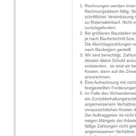
1. Rechnungen werden inner
Rechnungsdatum fällig. Skon
schriftlicher Vereinbarung 
zu Materialeinkauf. Nicht v
zurückgefordert.
2. Bei größeren Baustellen b
je nach Baufortschritt bzw. f
Die Abschlagszahlungen wer
nach Baubeginn gestellt.
3. Wir sind berechtigt, Zahl
dessen ältere Schuld anzure
entstanden, so sind wir bere
Kosten, dann auf die Zinsen 
anzurechnen.
4. Eine Aufrechnung mit nicht
festgestellten Forderungen 
5. Im Falle des Vorhandense
ein Zurückbehaltungsrecht ni
angemessenem Verhältnis 
voraussichtlichen Kosten de
Der Auftraggeber ist nicht 
wegen Mängeln der Arbeite
fällige Zahlungen nicht gelei
angemessenen Verhältnis zu