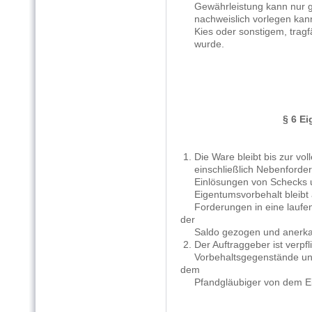
Gewährleistung kann nur ge
nachweislich vorlegen kann,
Kies oder sonstigem, tragfäh
wurde.
§ 6 Ei
1. Die Ware bleibt bis zur vo
einschließlich Nebenforder
Einlösungen von Schecks u
Eigentumsvorbehalt bleibt 
Forderungen in eine laufe
der
Saldo gezogen und anerkan
2. Der Auftraggeber ist verpf
Vorbehaltsgegenstände unver
dem
Pfandgläubiger von dem Eige