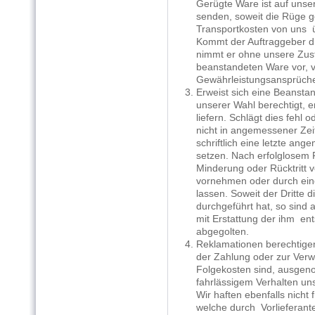
Gerügte Ware ist auf unser 
senden, soweit die Rüge gere
Transportkosten von uns 
Kommt der Auftraggeber dies
nimmt er ohne unsere Zust
beanstandeten Ware vor, ver
Gewährleistungsansprüch
3. Erweist sich eine Beanstan
unserer Wahl berechtigt, e
liefern. Schlägt dies fehl o
nicht in angemessener Zeit 
schriftlich eine letzte ange
setzen. Nach erfolglosem Fr
Minderung oder Rücktritt ve
vornehmen oder durch einen
lassen. Soweit der Dritte d
durchgeführt hat, so sind a
mit Erstattung der ihm ents
abgegolten.
4. Reklamationen berechtigen
der Zahlung oder zur Verw
Folgekosten sind, ausgenom
fahrlässigem Verhalten unse
Wir haften ebenfalls nicht f
welche durch Vorlieferante