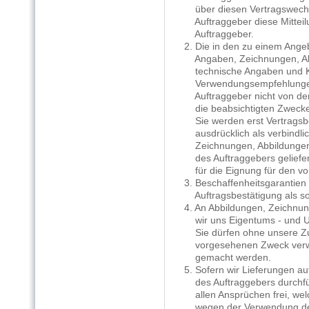
über diesen Vertragswechse
Auftraggeber diese Mitteilung
Auftraggeber.
2. Die in den zu einem Ange
Angaben, Zeichnungen, Abbi
technische Angaben und Ka
Verwendungsempfehlungen si
Auftraggeber nicht von der 
die beabsichtigten Zwecke, 
Sie werden erst Vertragsbes
ausdrücklich als verbindlich
Zeichnungen, Abbildungen, 
des Auftraggebers geliefert
für die Eignung für den vo
3. Beschaffenheitsgarantien s
Auftragsbestätigung als sol
4. An Abbildungen, Zeichnu
wir uns Eigentums - und Ur
Sie dürfen ohne unsere Zus
vorgesehenen Zweck verwend
gemacht werden.
5. Sofern wir Lieferungen a
des Auftraggebers durchführ
allen Ansprüchen frei, welch
wegen der Verwendung der