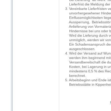
Lieferfrist die Meldung der 
3. Vereinbarte Lieferfristen 
unvorhergesehener Hinderni
Einflussmöglichkeiten liegen
Aussperrung, Betriebsstöru
Anlieferung von Vormaterial 
Hindernisse bei uns oder be
Wird die Lieferung durch v
unmöglich, werden wir von de
Ein Schadensanspruch des V
ausgeschlossen.
4. Wird der Versand auf Wuns
werden ihm beginnend mit 
Versandbereitschaft die du
Kosten, bei Lagerung in un
mindestens 0,5 % des Rech
berechnet.
5. Arbeitsbeginn und Ende ist j
Betriebsstätte in Kippenhei