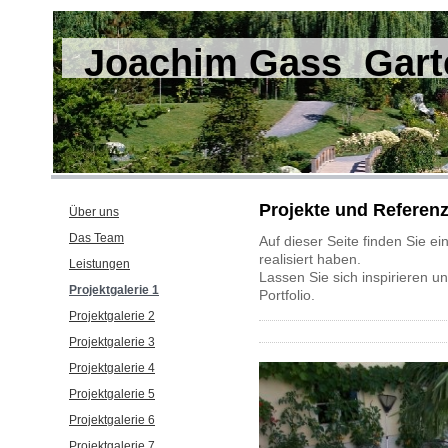
Joachim Gass Garte
Projekte und Referen
Über uns
Das Team
Auf dieser Seite finden Sie ei
realisiert haben.
Leistungen
Lassen Sie sich inspirieren un
Projektgalerie 1
Portfolio.
Projektgalerie 2
Projektgalerie 3
Projektgalerie 4
Projektgalerie 5
Projektgalerie 6
Projektgalerie 7