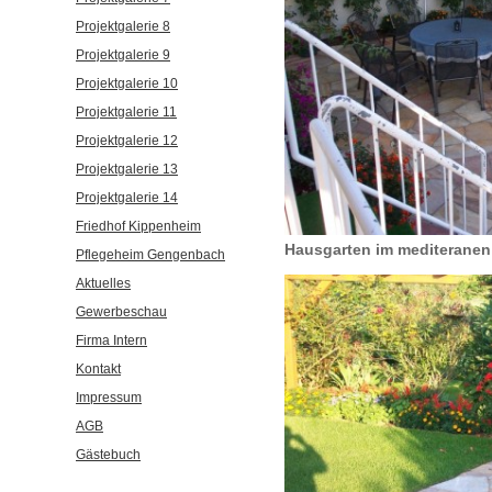
Projektgalerie 8
Projektgalerie 9
Projektgalerie 10
Projektgalerie 11
Projektgalerie 12
Projektgalerie 13
Projektgalerie 14
Friedhof Kippenheim
Hausgarten im mediteranen 
Pflegeheim Gengenbach
Aktuelles
Gewerbeschau
Firma Intern
Kontakt
Impressum
AGB
Gästebuch