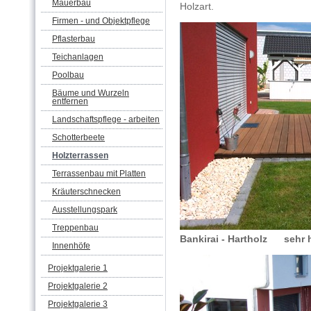
Mauerbau
Holzart.
Firmen - und Objektpflege
Pflasterbau
Teichanlagen
Poolbau
Bäume und Wurzeln
entfernen
Landschaftspflege - arbeiten
Schotterbeete
Holzterrassen
Terrassenbau mit Platten
Kräuterschnecken
Ausstellungspark
Treppenbau
Bankirai - Hartholz sehr h
Innenhöfe
Projektgalerie 1
Projektgalerie 2
Projektgalerie 3