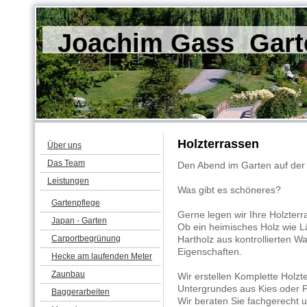
Joachim Gass Garte
Holzterrassen
Über uns
Das Team
Den Abend im Garten auf der 
Leistungen
Was gibt es schöneres?
Gartenpflege
Gerne legen wir Ihre Holzter
Japan - Garten
Ob ein heimisches Holz wie L
Carportbegrünung
Hartholz aus kontrollierten Wa
Eigenschaften.
Hecke am laufenden Meter
Zaunbau
Wir erstellen Komplette Holzte
Untergrundes aus Kies oder P
Baggerarbeiten
Wir beraten Sie fachgerecht 