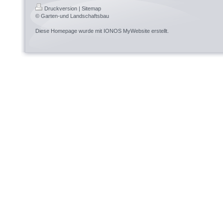
Druckversion
|
Sitemap
© Garten-und Landschaftsbau
Diese Homepage wurde mit
IONOS MyWebsite
erstellt.