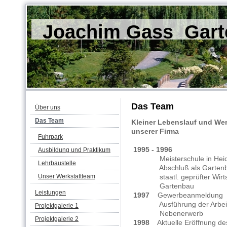
Joachim Gass Garte
Das Team
Über uns
Das Team
Kleiner Lebenslauf und W
unserer Firma
Fuhrpark
1995 - 1996
Ausbildung und Praktikum
Meisterschule in Heide
Lehrbaustelle
Abschluß als Gartenbau
Unser Werkstattteam
staatl. geprüfter Wirtsch
Gartenbau
Leistungen
1997
Gewerbeanmeldung
Ausführung der Arbeite
Projektgalerie 1
Nebenerwerb
Projektgalerie 2
1998
Aktuelle Eröffnung des