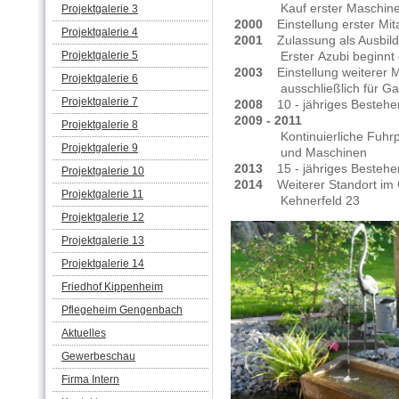
Kauf erster Maschinen
Projektgalerie 3
2000
Einstellung erster Mita
Projektgalerie 4
2001
Zulassung als Ausbild
Projektgalerie 5
Erster Azubi beginnt ein
2003
Einstellung weiterer M
Projektgalerie 6
ausschließlich für Gart
Projektgalerie 7
2008
10 - jähriges Bestehe
2009 - 2011
Projektgalerie 8
Kontinuierliche Fuhrp
Projektgalerie 9
und Maschinen
2013
15 - jähriges Bestehe
Projektgalerie 10
2014
Weiterer Standort im 
Projektgalerie 11
Kehnerfeld 23
Projektgalerie 12
Projektgalerie 13
Projektgalerie 14
Friedhof Kippenheim
Pflegeheim Gengenbach
Aktuelles
Gewerbeschau
Firma Intern