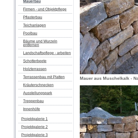
Mauerbau
Firmen - und Objektpflege
Pflasterbau
Teichanlagen
Poolbau
Bäume und Wurzeln
entfernen
Landschaftspflege - arbeiten
Schotterbeete
Holzterrassen
Terrassenbau mit Platten
Mauer aus Muschelkalk - Na
Kräuterschnecken
Ausstellungspark
Treppenbau
Innenhöfe
Projektgalerie 1
Projektgalerie 2
Projektgalerie 3