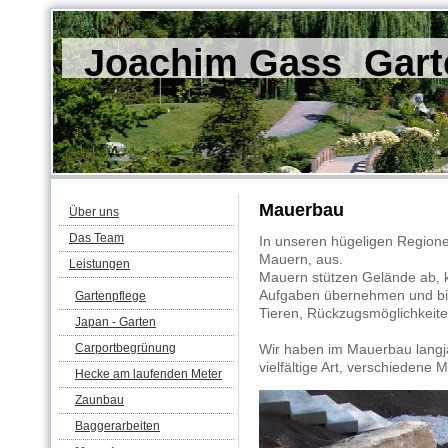
Joachim Gass Garte
Mauerbau
Über uns
Das Team
In unseren hügeligen Regio
Mauern, aus.
Leistungen
Mauern stützen Gelände ab, 
Aufgaben übernehmen und bie
Gartenpflege
Tieren, Rückzugsmöglichkeite
Japan - Garten
Carportbegrünung
Wir haben im Mauerbau langj
vielfältige Art, verschiedene
Hecke am laufenden Meter
Zaunbau
Baggerarbeiten