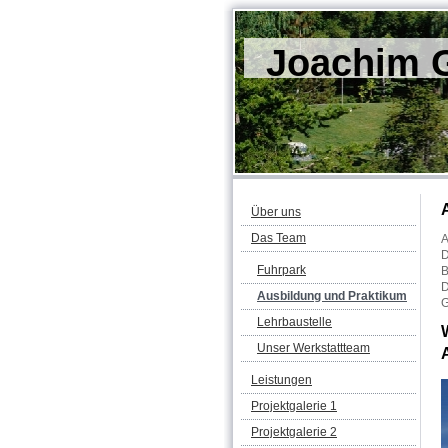
Joachim G
Über uns
Das Team
A
D
Fuhrpark
B
D
Ausbildung und Praktikum
G
Lehrbaustelle
Unser Werkstattteam
Leistungen
Projektgalerie 1
Projektgalerie 2