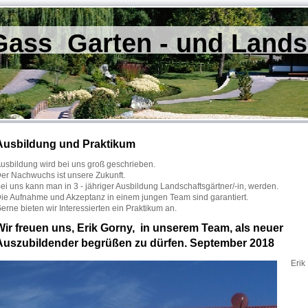
ass Garten - und Lands
Ausbildung und Praktikum
usbildung wird bei uns groß geschrieben.
er Nachwuchs ist unsere Zukunft.
ei uns kann man in 3 - jähriger Ausbildung Landschaftsgärtner/-in, werden.
ie Aufnahme und Akzeptanz in einem jungen Team sind garantiert.
erne bieten wir Interessierten ein Praktikum an.
Wir freuen uns, Erik Gorny, in unserem Team, als neuer
Auszubildender begrüßen zu dürfen. September 2018
Erik